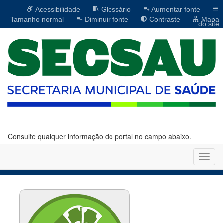
Acessibilidade
Glossário
Aumentar fonte
Tamanho normal
Diminuir fonte
Contraste
Mapa
do site
Consulte qualquer informação do portal no campo abaixo.
Altern
naveg