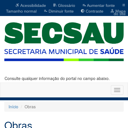
Acessibilidade
Glossário
Aumentar fonte
Tamanho normal
Diminuir fonte
Contraste
Mapa
do site
Consulte qualquer informação do portal no campo abaixo.
Altern
naveg
Início
Obras
Obras