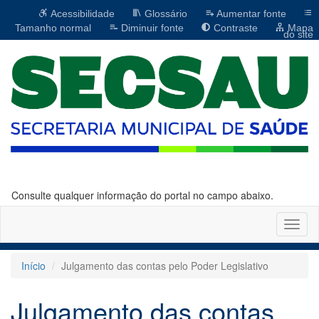
Acessibilidade
Glossário
Aumentar fonte
Tamanho normal
Diminuir fonte
Contraste
Mapa
do site
Consulte qualquer informação do portal no campo abaixo.
Altern
naveg
Início
Julgamento das contas pelo Poder Legislativo
Julgamento das contas