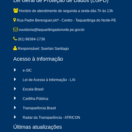
Lei Geral de Proteção de Dados (LGPD)
Horário de atendimento de segunda a sexta dàs 7h às 13h
Rua Padre Berenguer,s/nº - Centro - Taquaritinga do Norte-PE
ouvidoria@taquaritingadonorte.pe.gov.br
(81) 98384-1736
Responsável: Suerlan Santiago
Acesso à Informação
e-SIC
Lei de Acesso à Informação - LAI
Escala Brasil
Cartilha Pública
Transparência Brasil
Radar da Transparência - ATRICON
Últimas atualizações