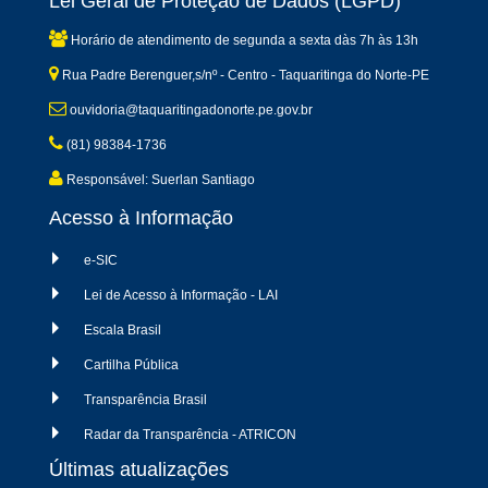
Lei Geral de Proteção de Dados (LGPD)
Horário de atendimento de segunda a sexta dàs 7h às 13h
Rua Padre Berenguer,s/nº - Centro - Taquaritinga do Norte-PE
ouvidoria@taquaritingadonorte.pe.gov.br
(81) 98384-1736
Responsável: Suerlan Santiago
Acesso à Informação
e-SIC
Lei de Acesso à Informação - LAI
Escala Brasil
Cartilha Pública
Transparência Brasil
Radar da Transparência - ATRICON
Últimas atualizações