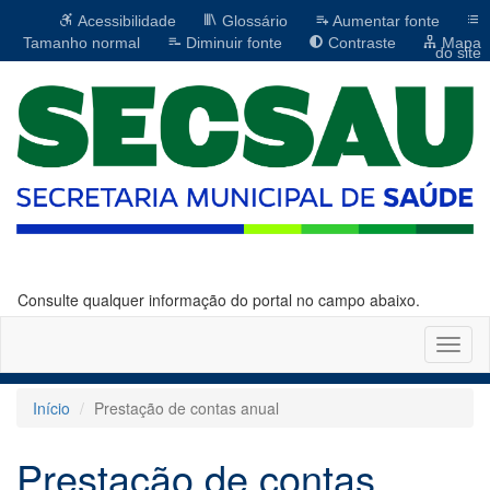
Acessibilidade
Glossário
Aumentar fonte
Tamanho normal
Diminuir fonte
Contraste
Mapa
do site
Consulte qualquer informação do portal no campo abaixo.
Altern
naveg
Início
Prestação de contas anual
Prestação de contas