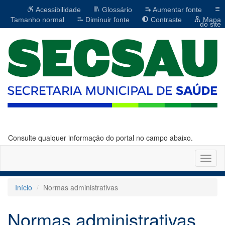
Acessibilidade
Glossário
Aumentar fonte
Tamanho normal
Diminuir fonte
Contraste
Mapa
do site
Consulte qualquer informação do portal no campo abaixo.
Altern
naveg
Início
Normas administrativas
Normas administrativas