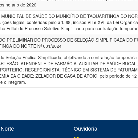
ços no ano de 2026.
MUNICIPAL DE SAÚDE DO MUNICÍPIO DE TAQUARITINGA DO NOR
uições legais, conferidas pelo art. 68, incisos VII e XVI, da Lei Orgân
ico Edital do Processo Seletivo Simplificado para contratação temporár
DO PRELIMINAR DO PROCESSO DE SELEÇÃO SIMPLIFICADA DO F
INGA DO NORTE Nº 001/2024
de Seleção Pública Simplificada, objetivando a contratação temporária
: ARTESÃO; ATENDENTE DE FARMÁCIA; AUXILIAR DE SAÚDE BUC
 PORTEIRO; RECEPCIONISTA; TÉCNICO EM SISTEMA DE FATURAM
IA DA CIDADE; ZELADOR DE CASA DE APOIO, pelo período de 12 (d
e o integram.
 Norte
Ouvidoria