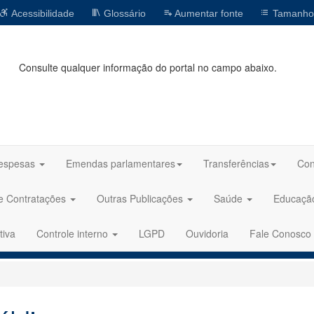
Acessibilidade
Glossário
Aumentar fonte
Tamanho
Consulte qualquer informação do portal no campo abaixo.
espesas
Emendas parlamentares
Transferências
Con
 e Contratações
Outras Publicações
Saúde
Educaç
tiva
Controle interno
LGPD
Ouvidoria
Fale Conosco