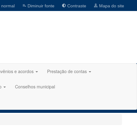
 normal
Diminuir fonte
Contraste
Mapa do site
vênios e acordos
Prestação de contas
ão
Conselhos municipal