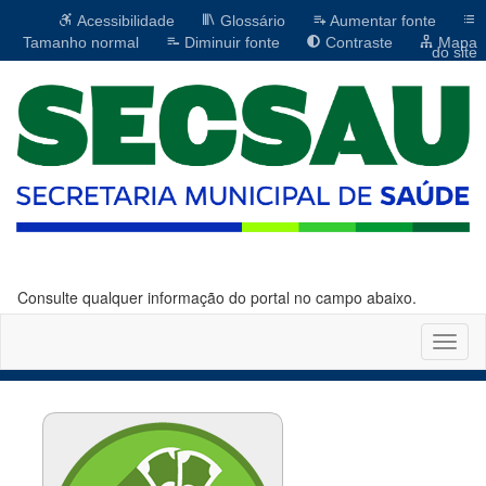
Acessibilidade
Glossário
Aumentar fonte
Tamanho normal
Diminuir fonte
Contraste
Mapa
do site
Consulte qualquer informação do portal no campo abaixo.
Altern
naveg