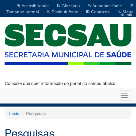
Acessibilidade
Glossário
Aumentar fonte
Tamanho normal
Diminuir fonte
Contraste
Mapa
do site
Consulte qualquer informação do portal no campo abaixo.
Altern
naveg
Início
Pesquisas
Pesquisas