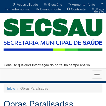
Acessibilidade
Glossário
Aumentar fonte
Tamanho normal
Diminuir fonte
Contraste
Mapa
do site
Consulte qualquer informação do portal no campo abaixo.
Altern
naveg
Início
Obras Paralisadas
Obras Paralisadas