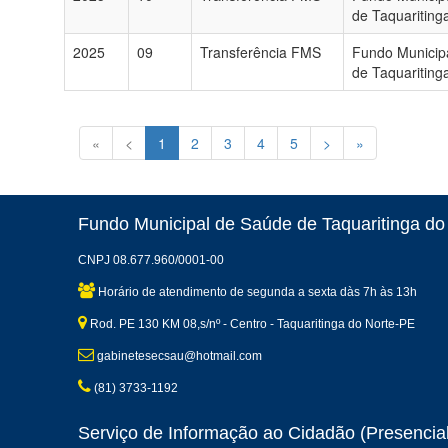
de Taquariting
2025
09
Transferência FMS
Fundo Municip
de Taquariting
«
<
1
2
3
4
5
>
»
Fundo Municipal de Saúde de Taquaritinga do
CNPJ 08.677.960/0001-00
Horário de atendimento de segunda a sexta dàs 7h às 13h
Rod. PE 130 KM 08,s/nº - Centro - Taquaritinga do Norte-PE
gabinetesecsau@hotmail.com
(81) 3733-1192
Serviço de Informação ao Cidadão (Presencial