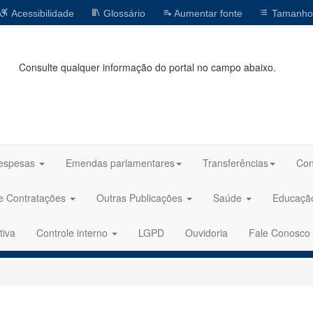
Acessibilidade
Glossário
Aumentar fonte
Tamanho
Consulte qualquer informação do portal no campo abaixo.
espesas
Emendas parlamentares
Transferências
Con
 e Contratações
Outras Publicações
Saúde
Educaç
tiva
Controle interno
LGPD
Ouvidoria
Fale Conosco