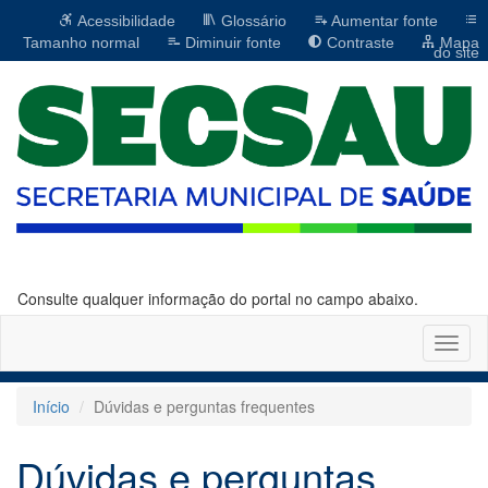
Acessibilidade
Glossário
Aumentar fonte
Tamanho normal
Diminuir fonte
Contraste
Mapa
do site
Consulte qualquer informação do portal no campo abaixo.
Altern
naveg
Início
Dúvidas e perguntas frequentes
Dúvidas e perguntas